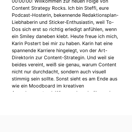
00:00:00: Willkommen zur neuen Folge von
Content Strategy Rocks. Ich bin Steffi, eure
Podcast-Hosterin, bekennende Redaktionsplan-
Liebhaberin und Sticker-Enthusiastin, weil To-
Dos sich erst so richtig erledigt anfühlen, wenn
ein Smiley daneben klebt. Heute freue ich mich,
Karin Postert bei mir zu haben. Karin hat eine
spannende Karriere hingelegt, von der Art-
Direktorin zur Content-Strategin. Und weil sie
beides vereint, weiß sie genau, warum Content
nicht nur durchdacht, sondern auch visuell
stimmig sein sollte. Sonst sieht es am Ende aus
wie ein Moodboard im kreativen
Ausnahmezustand. Wir sprechen darüber, wie
man eine Marke visuell klar positioniert, warum
Redaktionspläne manchmal Smileys brauchen
und wie so ein Moodboard oft ein hilfreicher
Kompass ist. Wenn ihr euch fragt, wie ihr
Strategie und Gestaltung sinnvoll verbindet,